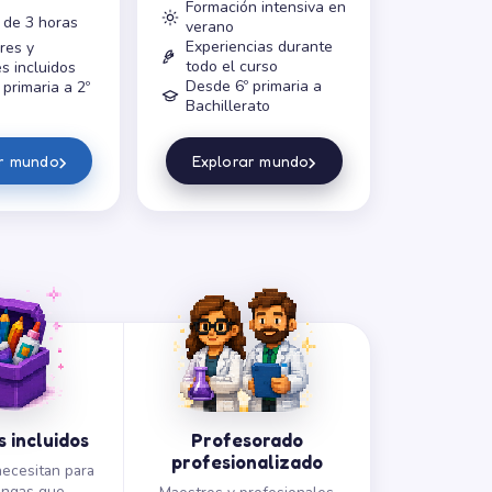
Formación intensiva en
 de 3 horas
verano
Experiencias durante
res y
todo el curso
s incluidos
Desde 6º primaria a
primaria a 2º
Bachillerato
›
›
ar mundo
Explorar mundo
 incluidos
Profesorado
profesionalizado
ecesitan para
engas que