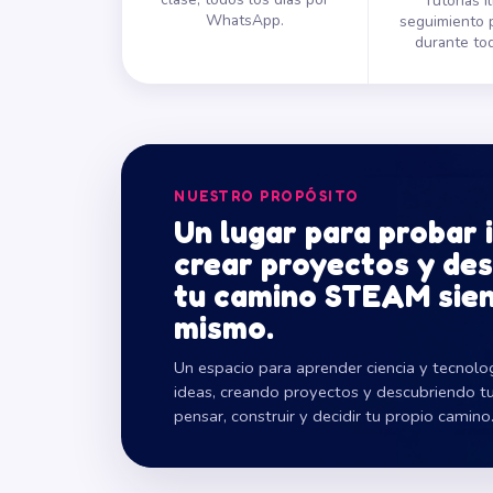
Tutorías i
WhatsApp.
seguimiento 
durante tod
NUESTRO PROPÓSITO
Un lugar para probar 
crear proyectos y des
tu camino STEAM sien
mismo.
Un espacio para aprender ciencia y tecnol
ideas, creando proyectos y descubriendo t
pensar, construir y decidir tu propio camino