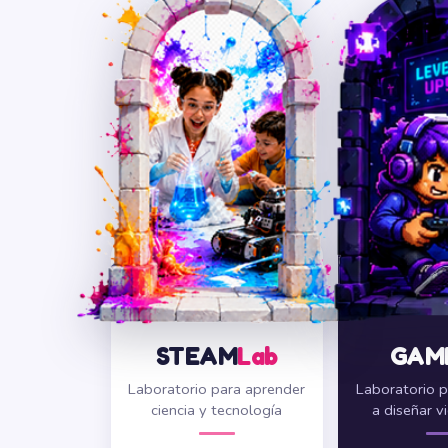
STEAM
Lab
GAM
Laboratorio para aprender
Laboratorio p
ciencia y tecnología
a diseñar v