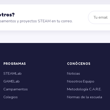
otros?
mpamentos y proyectos STEAM en tu correo.
PROGRAMAS
CONÓCENOS
STEAMLab
Noticias
GAMELab
Nosotros
·
Equipo
Campamentos
Metodología C.A.R.E.
Colegios
Normas de la escuela