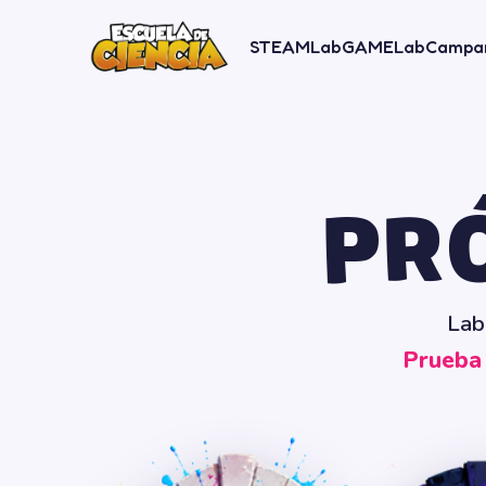
STEAMLab
GAMELab
Campa
PR
Lab
Prueba 