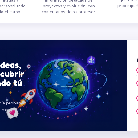
limitadas y
Información detallada de
preocupart
personalizado
proyectos y evolución, con
o el curso.
comentarios de su profesor.
ideas,
cubrir
do tú
ogía probando
u manera de
.