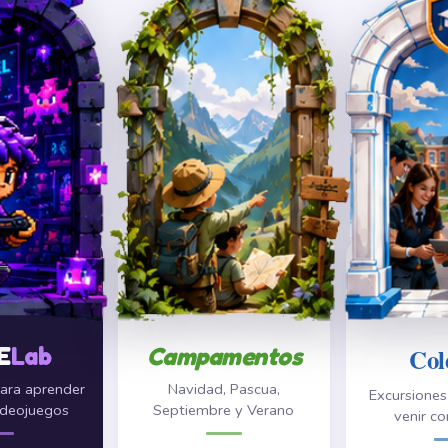
E
Lab
Campamentos
Col
ara aprender
Navidad, Pascua,
Excursione
ideojuegos
Septiembre y Verano
venir co