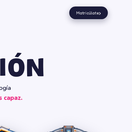
›
Matricúlate
IÓN
ogía
s capaz.