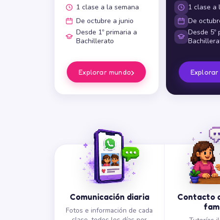
1 clase a la semana
1 clase a
De octubre a junio
De octubre
Desde 1º primaria a
Desde 5º p
Bachillerato
Bachillera
›
Explorar mundo
Explora
Comunicación diaria
Contacto d
fami
Fotos e información de cada
clase, todos los días por