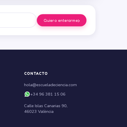
›
Quiero enterarme
CONTACTO
hola@escueladeciencia.com
+34 96 381 15 06
Calle Islas Canarias 90,
46023 València