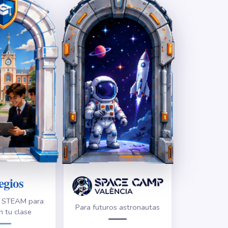
egios
s STEAM para
Para futuros astronautas
n tu clase