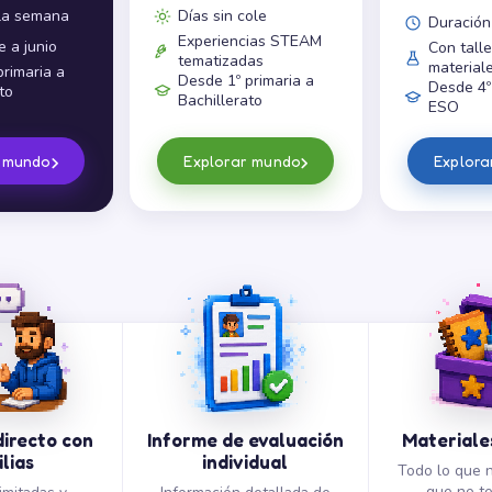
 la semana
Días sin cole
Duración
Experiencias STEAM
 a junio
Con talle
tematizadas
materiale
rimaria a
Desde 1º primaria a
Desde 4º 
to
Bachillerato
ESO
›
›
r mundo
Explorar mundo
Explor
irecto con
Informe de evaluación
Materiales
lias
individual
Todo lo que n
que no t