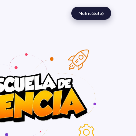
›
Matricúlate