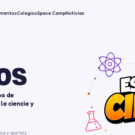
mentos
Colegios
Space Camp
Noticias
OS
po de
la ciencia y
ica y que hoy