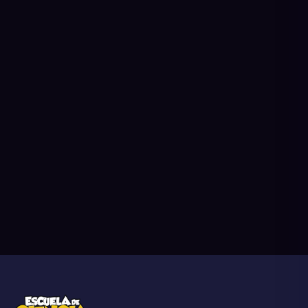
›
Matricúlate
Plazas limitadas