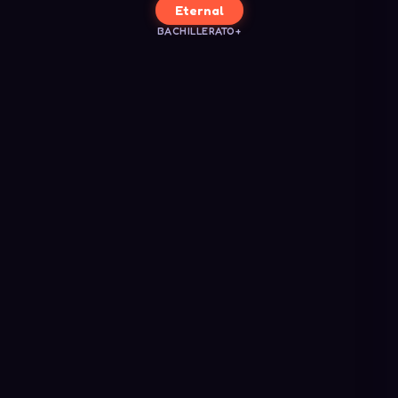
Eternal
BACHILLERATO+
LUNES
MARTES
MIÉRCOLE
Legendary
15:45
17:15
Legendary
Epic
Epic
17:15
18:45