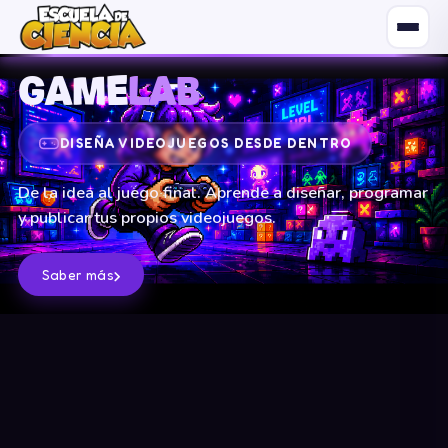
GAME
LAB
DISEÑA VIDEOJUEGOS DESDE DENTRO
De la idea al juego final. Aprende a diseñar, programar
y publicar tus propios videojuegos.
›
Saber más
EPIC
PRIMARIA