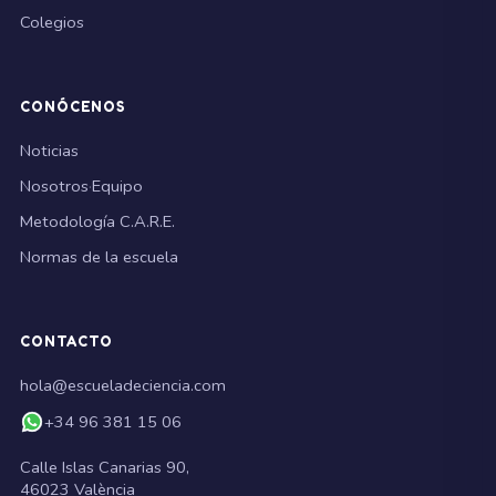
Colegios
CONÓCENOS
Noticias
Nosotros
·
Equipo
Metodología C.A.R.E.
Normas de la escuela
CONTACTO
hola@escueladeciencia.com
+34 96 381 15 06
Calle Islas Canarias 90,
46023 València