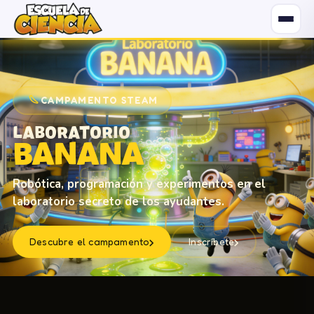
CAMPAMENTO STEAM
LABORATORIO
BANANA
Robótica, programación y experimentos en el
laboratorio secreto de los ayudantes.
›
›
Descubre el campamento
Inscríbete